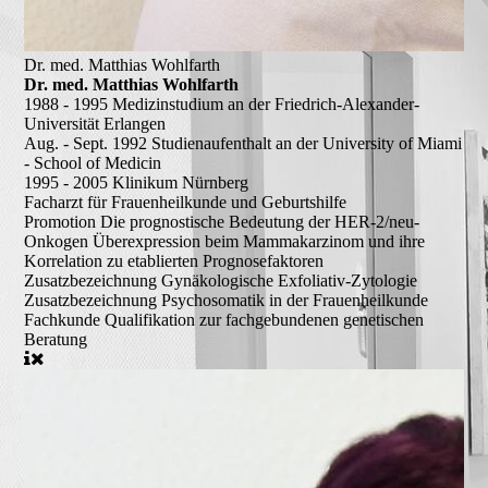
Dr. med. Matthias Wohlfarth
Dr. med. Matthias Wohlfarth
1988 - 1995
Medizinstudium an der Friedrich-Alexander-
Universität Erlangen
Aug. - Sept. 1992
Studienaufenthalt an der University of Miami
- School of Medicin
1995 - 2005
Klinikum Nürnberg
Facharzt für Frauenheilkunde und Geburtshilfe
Promotion
Die prognostische Bedeutung der HER-2/neu-
Onkogen Überexpression beim Mammakarzinom und ihre
Korrelation zu etablierten Prognosefaktoren
Zusatzbezeichnung
Gynäkologische Exfoliativ-Zytologie
Zusatzbezeichnung
Psychosomatik in der Frauenheilkunde
Fachkunde
Qualifikation zur fachgebundenen genetischen
Beratung