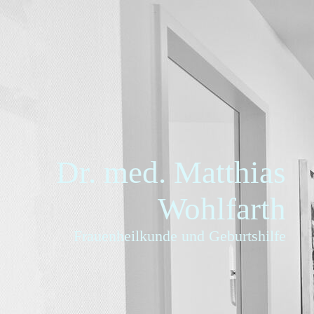
Dr. med. Matthias
Wohlf
art
h
Frauenheilkunde und Geburtshilfe