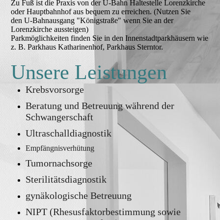
Zu Fuß ist die Praxis von der U-Bahn Haltestelle Lorenzkirche
oder Hauptbahnhof aus bequem zu erreichen. (Nutzen Sie
den U-Bahnausgang "Königstraße" wenn Sie an der
Lorenzkirche aussteigen)
Parkmöglichkeiten finden Sie in den Innenstadtparkhäusern wie
z. B. Parkhaus Katharinenhof, Parkhaus Sterntor.
Unsere Leistungen
Krebsvorsorge
Beratung und Betreuung während der
Schwangerschaft
Ultraschalldiagnostik
Empfängnisverhütung
Tumornachsorge
Sterilitätsdiagnostik
gynäkologische Betreuung
NIPT (Rhesusfaktorbestimmung sowie