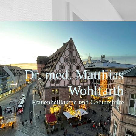
Dr. med. Matthias
Wohlf
art
h
Frauenheilkunde und Geburtshilfe