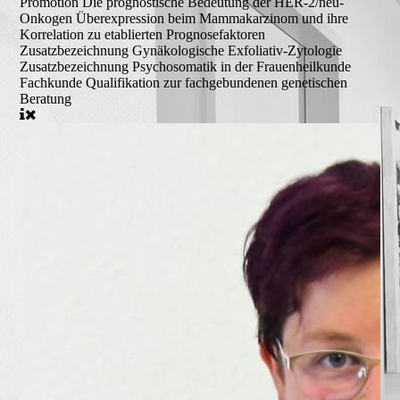
Promotion
Die prognostische Bedeutung der HER-2/neu-
Onkogen Überexpression beim Mammakarzinom und ihre
Korrelation zu etablierten Prognosefaktoren
Zusatzbezeichnung
Gynäkologische Exfoliativ-Zytologie
Zusatzbezeichnung
Psychosomatik in der Frauenheilkunde
Fachkunde
Qualifikation zur fachgebundenen genetischen
Beratung