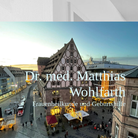
Dr. med. Matthias
Wohlf
art
h
Frauenheilkunde und Geburtshilfe